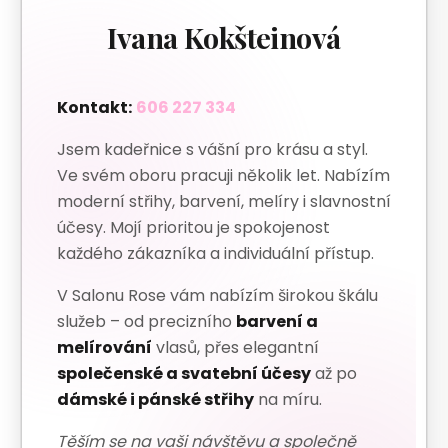
Ivana Kokšteinová
Kontakt:
606 227 334
Jsem kadeřnice s vášní pro krásu a styl.
Ve svém oboru pracuji několik let. Nabízím
moderní střihy, barvení, melíry i slavnostní
účesy. Mojí prioritou je spokojenost
každého zákazníka a individuální přístup.
V Salonu Rose vám nabízím širokou škálu
služeb – od precizního
barvení a
melírování
vlasů, přes elegantní
společenské a svatební účesy
až po
dámské i pánské střihy
na míru.
Těším se na vaši návštěvu a společně